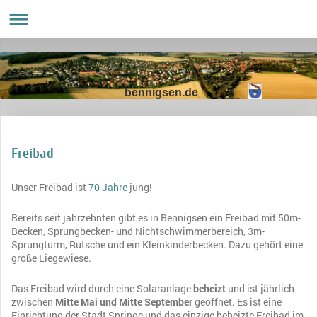
bennigsen.de
Freibad
Unser Freibad ist
70 Jahre
jung!
Bereits seit jahrzehnten gibt es in Bennigsen ein Freibad mit 50m-
Becken, Sprungbecken- und Nichtschwimmerbereich, 3m-
Sprungturm, Rutsche und ein Kleinkinderbecken. Dazu gehört eine
große Liegewiese.
Das Freibad wird durch eine Solaranlage
beheizt
und ist jährlich
zwischen
Mitte Mai und Mitte September
geöffnet. Es ist eine
Einrichtung der Stadt Springe und das einzige beheizte Freibad im