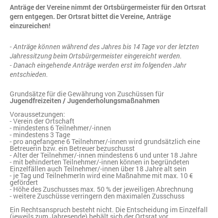
Anträge der Vereine nimmt der Ortsbürgermeister für den Ortsrat
gern entgegen. Der Ortsrat bittet die Vereine, Anträge
einzureichen!
- Anträge können während des Jahres bis 14 Tage vor der letzten
Jahressitzung beim Ortsbürgermeister eingereicht werden.
- Danach eingehende Anträge werden erst im folgenden Jahr
entschieden.
Grundsätze für die Gewährung von Zuschüssen für
Jugendfreizeiten / Jugenderholungsmaßnahmen
Voraussetzungen:
- Verein der Ortschaft
- mindestens 6 Teilnehmer/-innen
- mindestens 3 Tage
- pro angefangene 6 Teilnehmer/-innen wird grundsätzlich eine
Betreuerin bzw. ein Betreuer bezuschusst
- Alter der Teilnehmer/-innen mindestens 6 und unter 18 Jahre
- mit behinderten Teilnehmer/-innen können in begründeten
Einzelfällen auch Teilnehmer/-innen über 18 Jahre alt sein
- je Tag und TeilnehmerIn wird eine Maßnahme mit max. 10 €
gefördert
- Höhe des Zuschusses max. 50 % der jeweiligen Abrechnung
- weitere Zuschüsse verringern den maximalen Zusschuss
Ein Rechtsanspruch besteht nicht. Die Entscheidung im Einzelfall
(jeweils zum Jahresende) behält sich der Ortsrat vor.